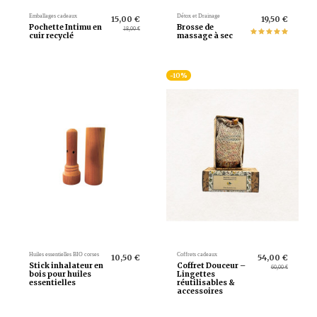
Emballages cadeaux
Détox et Drainage
15,00 €
19,50 €
Pochette Intimu en
Brosse de
18,00 €
cuir recyclé
massage à sec
-10%
Huiles essentielles BIO corses
Coffrets cadeaux
10,50 €
54,00 €
Stick inhalateur en
Coffret Douceur –
60,00 €
bois pour huiles
Lingettes
essentielles
réutilisables &
accessoires