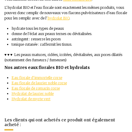
L'hydrolat BIO et l'eau florale sont exactement les mêmes produits, vous
pouvez donc remplir de nouveaux vos flacons pulvérisateurs d'eau florale
pour les remplir avec de l'
hydrolat BIO
.
hydrate tous les types de peaux
donne de l'éclat aux peaux ternes ou dévitalisées.
astringent : resserre les pores
tonique cutanée : raffermit les tissus.
♥ ♥ ♥ Les peaux matures, ridées, irritées, dévitalisées, aux pores dilatés
(notamment des fumeurs / fumeuses)
Nos autres eaux florales BIO et hydrolats
Eau florale d'immortelle corse
Eau florale de laurier noble corse
Eau florale de romarin corse
Hydrolat de laurier noble
Hydrolat de myrte vert
QUALITÉ.
S'utilise matin et soir en
1 Avis
lotion tonique
: Pulvérisez puis essuyez avec un
Grâce à la
brume légère et fine
, vous pouvez vous
rafraichir
à
Type de peau
Peau déshydratée
Il n'y a encore aucun avis.
coton / disque démaquillant réutilisable.
100% d’ingrédients d’origine naturelle, 100% des ingrédients issus de
tout moment de la journée
même si vous êtes maquillée
!
Peau mature
Idéale pour enlever les tiraillements d'une eau calcaire.
l’agriculture biologique, 100% pur et non dilué.
Les clients qui ont achetés ce produit ont également
Peau mixte / normale
En plus de vous donner un coup de fouet, cette eau
apporte du confort
stefperrin88
acheté :
CONDITIONNEMENT.
Peau sensible réactive
à votre peau,
et
fixe votre maquillage.
Le matin,
l'eau
réveille votre peau
et la
prépare à recevoir son
Peau sèche
Pas de risque de gouttelettes si vous le vaporisez à bonne distance.