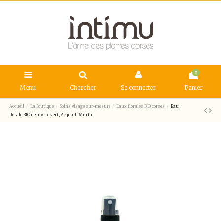
0
Menu
Chercher
Se connecter
Panier
Accueil
La Boutique
Soins visage sur-mesure
Eaux florales BIO corses
Eau
florale BIO de myrte vert, Acqua di Murta