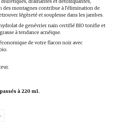
 diurétiques, drainantes et détoxiquantes,
in des montagnes contribue à l'élimination de
à retrouver légèreté et souplesse dans les jambes.
hydrolat de genévrier nain certifié BIO tonifie et
 grasse à tendance acnéique.
t économique de votre flacon noir avec
bio.
eur.
passés à 220 ml.