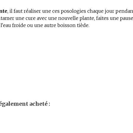
nte
, il faut réaliser une ces posologies chaque jour penda
tamer une cure avec une nouvelle plante, faites une pause
'eau froide ou une autre boisson tiède.
Il n'y a encore aucun avis.
Peau grasse
l’organisme certifié Ecocert,
Peau à imperfections
 et non dilué
.
 également acheté :
Genévrier nain
ble.