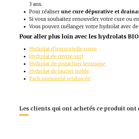
3 ans.
Pour réaliser
une cure dépurative et draina
Si vous souhaitez renouveler votre cure ou en
Vous pouvez mélanger votre hydrolat avec de l
Pour aller plus loin avec les hydrolats BIO
Hydrolat d'immortelle corse
Hydrolat de myrte vert
Hydrolat de pistachier lentisque
Hydrolat de laurier noble
Pack immunité renforcée
QUALITE.
Pas d'avis
Type de peau
Hydrolat de genévrier nain certifié biologique par 
100% d’ingrédients d’origine naturelle, 100% pur
Les clients qui ont achetés ce produit ont
Plantes
CONDITIONNEMENT.
Flacon en verre brun. 200 ml. Entièrement recycla