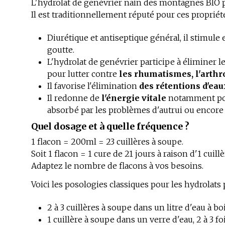
L'hydrolat de genévrier nain des montagnes BIO 
Il est traditionnellement réputé pour ces propriét
Diurétique et antiseptique général, il stimule et
goutte.
L'hydrolat de genévrier participe à éliminer 
pour lutter contre
les rhumatismes, l'arthros
Il favorise l'élimination
des rétentions d'eau
Il redonne de
l'énergie vitale
notamment pour
absorbé par les problèmes d'autrui ou encore
Quel dosage et à quelle fréquence ?
1 flacon = 200ml = 23 cuillères à soupe.
Soit 1 flacon = 1 cure de 21 jours à raison d'1 cuill
Adaptez le nombre de flacons à vos besoins.
Voici les posologies classiques pour les hydrolats p
2 à 3 cuillères à soupe dans un litre d'eau à bo
1 cuillère à soupe dans un verre d'eau, 2 à 3 fo