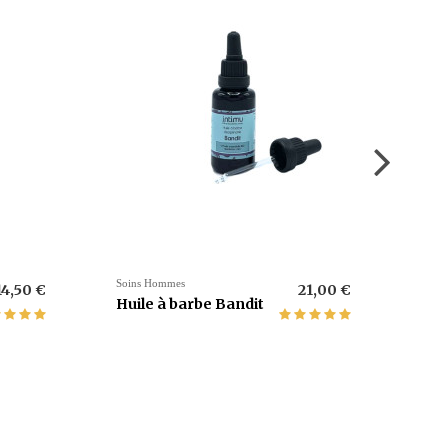
Huile
Hui
raf
Exi
Soins Hommes
14,50 €
21,00 €
Huile à barbe Bandit