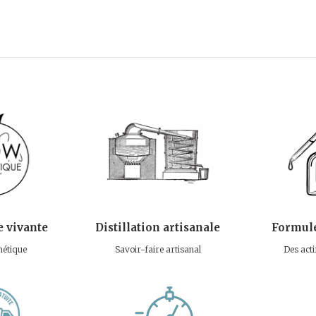
 vivante
Distillation artisanale
Formule
étique
Savoir-faire artisanal
Des acti