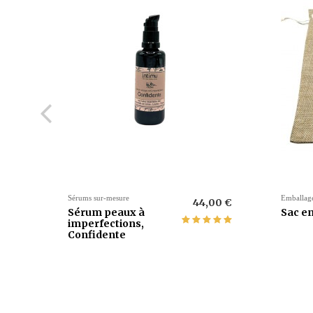
COMPOSITION
.
Juniperus communis L.var nana syme.
Hydrolat / eau florale de genévrier nain.
Sérums sur-mesure
Emballag
44,00 €
Sérum peaux à
Sac en
imperfections,
Confidente