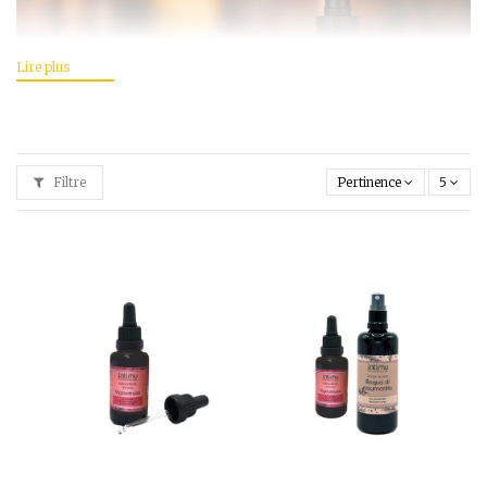
Filtre
Pertinence
5
Vous rêvez de
cheveux brillants, forts et en pleine santé ainsi que
d'ongles élégants et résistants.
Selon votre état de fatigue, de santé,
votre alimentation, ongles et cheveux peuvent avoir besoin d'un coup de
pouce naturel.