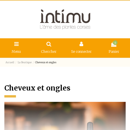
0
Menu
Chercher
Se connecter
Panier
Accueil
La Boutique
Cheveux et ongles
Cheveux et ongles