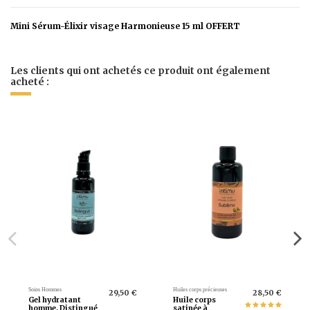
Mini Sérum-Élixir visage Harmonieuse 15 ml OFFERT
Pas d'avis
Il n'y a encore aucun avis.
Les clients qui ont achetés ce produit ont également
acheté :
Soins Hommes
Huiles corps précieuses
29,50 €
28,50 €
Gel hydratant
Huile corps
homme, Distingué
satinée à