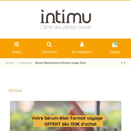
0
Menu
Chercher
Se connecter
Panier
Accueil
La Boutique
Sérum Harmonieuse Format voyage 15ml
Nouveau