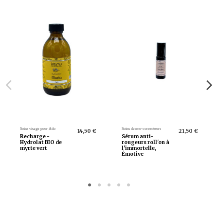
Tube en kraft recyclable Made in France.
8 grammes.
COMPOSTION.
OLEA EUROPEA FRUIT OIL, CERA ALBA, PROPOLIS, MELE,
HELICHRYSUM ITALICUM SSP ITALICUM OIL, LIMONENE*,
LINALOL*
*allergènes naturellement présents dans les huiles essentielles.
Huile végétale d'olive, cire, propolis, miel, huile essentielle d'immortelle
corse (=hélichryse), limonene*, linalol*
*allergènes naturellement présents dans les huiles essentielles.
Soins visage pour Ado
Soins dermo-correcteurs
14,50 €
21,50 €
Recharge -
Sérum anti-
Hydrolat BIO de
rougeurs roll'on à
myrte vert
l'immortelle,
Émotive