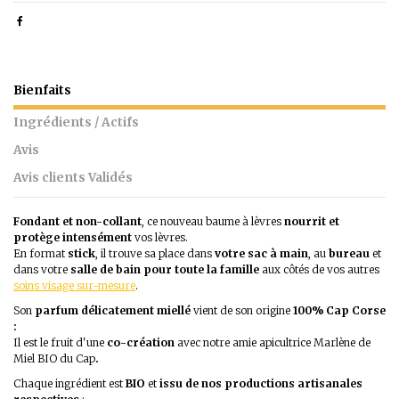
Bienfaits
Ingrédients / Actifs
Avis
Avis clients Validés
Fondant et non-collant
, ce nouveau baume à lèvres
nourrit et
protège intensément
vos lèvres.
En format
stick
, il trouve sa place dans
votre sac à main
, au
bureau
et
dans votre
salle de bain pour toute la famille
aux côtés de vos autres
soins visage sur-mesure
.
Son
parfum délicatement miellé
vient de son origine
100% Cap Corse
:
Il est le fruit d'une
co-création
avec notre amie apicultrice Marlène de
Miel BIO du Cap
.
Chaque ingrédient est
BIO
et
issu de nos productions artisanales