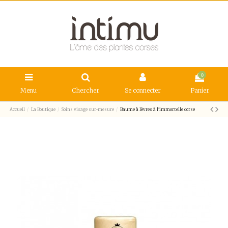
0
Menu
Chercher
Se connecter
Panier
Accueil
La Boutique
Soins visage sur-mesure
Baume à lèvres à l'immortelle corse