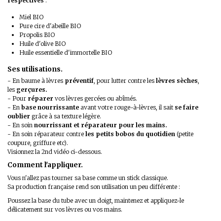
respectives
:
Miel BIO
Pure cire d'abeille BIO
Propolis BIO
Huile d'olive BIO
Huile essentielle d'immortelle BIO
Ses utilisations.
- En baume à lèvres
préventif
, pour lutter contre les
lèvres sèches
,
les
gerçures.
- Pour
réparer
vos lèvres gercées ou abîmés.
- En
base nourrissante
avant votre rouge-à-lèvres, il sait
se faire
oublier
grâce à sa texture légère.
- En soin
nourrissant et réparateur pour les mains.
- En soin réparateur contre
les petits bobos du quotidien
(petite
coupure, griffure etc).
Visionnez la 2nd vidéo ci-dessous.
Comment l'appliquer.
Vous n'allez pas tourner sa base comme un stick classique.
Sa production française rend son utilisation un peu différente :
Poussez la base du tube avec un doigt, maintenez et appliquez-le
délicatement sur vos lèvres ou vos mains.